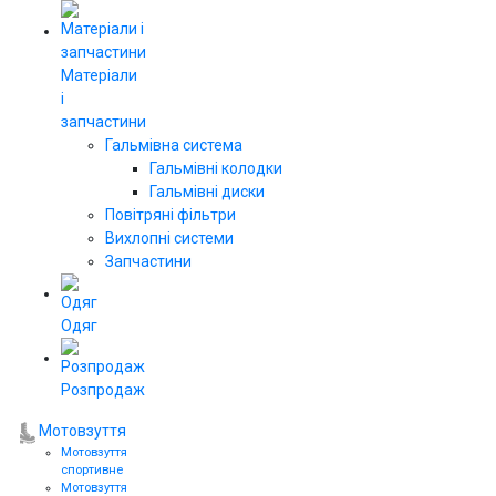
Матеріали
і
запчастини
Гальмівна система
Гальмівні колодки
Гальмівні диски
Повітряні фільтри
Вихлопні системи
Запчастини
Одяг
Розпродаж
Мотовзуття
Мотовзуття
спортивне
Мотовзуття