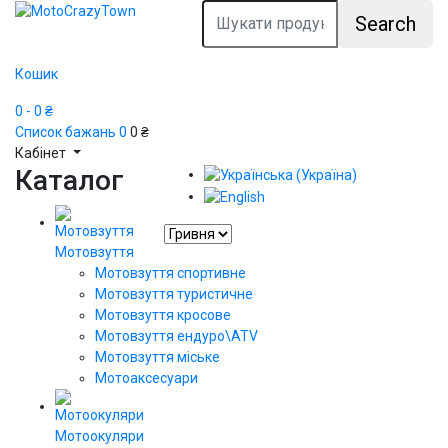
Search
Кошик
0
- 0 ₴
Список бажань
0
0 ₴
Кабінет
Каталог
Мотовзуття
Мотовзуття спортивне
Мотовзуття туристичне
Мотовзуття кросове
Мотовзуття ендуро\АТV
Мотовзуття міське
Мотоаксесуари
Мотоокуляри