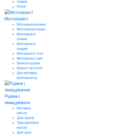
Сумки
Різне
Мотозахист
Мотонаколінники
Мотоналокітники
Мотозахист
спини
Мотозахист
грудей
Мотозахист тіла
Мотозахист шиї
Захисні шорти
Захист зап'ястя
Доп вставки
мотозахисту
Рідини і
змащування
Моторне
масло
Для тросів
Трансмісійне
масло
Для шин