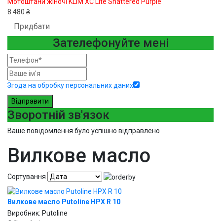
Мотоштани жіночі KLIM XC Lite Shattered Purple
8 480 ₴
Придбати
Зателефонуйте мені
Згода на обробку персональних даних
Відправити
Зворотній зв'язок
Ваше повідомлення було успішно відправлено
Вилкове масло
Сортування
Вилкове масло Putoline HPX R 10
Виробник:
Putoline