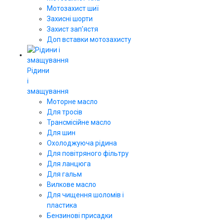
Мотозахист шиї
Захисні шорти
Захист зап'ястя
Доп вставки мотозахисту
Рідини
і
змащування
Моторне масло
Для тросів
Трансмісійне масло
Для шин
Охолоджуюча рідина
Для повітряного фільтру
Для ланцюга
Для гальм
Вилкове масло
Для чищення шоломів і
пластика
Бензинові присадки