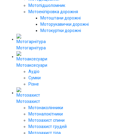
Мотопідшоломник
Мотоекіпіровка дорожня
Мотоштани дорожні
Моторукавички дорожні
Мотокуртки дорожні
Мотогарнітура
Мотоаксесуари
Аудіо
Сумки
Різне
Мотозахист
Мотонаколінники
Мотоналокітники
Мотозахист спини
Мотозахист грудей
Мотозахист тіла