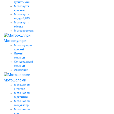
туристичне
Мотовзуття
кросове
Мотовзуття
ендуро\АТV
Мотовзуття
міське
Мотоаксесуари
Мотоокуляри
Мотоокуляри
кросові
Лижні
окуляри
Сонцезахисні
окуляри
Аксесуари
Мотошоломи
Мотошолом
інтеграл
Мотошолом
відкритий
Мотошолом
модулятор
Мотошолом
крос