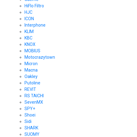
HiFlo Filtro
HJC
ICON
Interphone
KLIM
KBC
KNOX
MOBIUS
Motocrazytown
Micron
Macna
Oakley
Putoline
REVIT
RS TAICHI
SevenMX
SPY+
Shoei
Sidi
SHARK
SUOMY