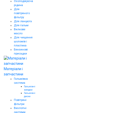
Охолоджуюча
рідина
Для
повітряного
фільтру
Для ланцюга
Для гальм
Вилкове
масло
Для чищення
шоломів і
пластика
Бензинові
присадки
Матеріали і
запчастини
Гальмівна
система
Гальмівні
колодки
Гальмівні
диски
Повітряні
фільтри
Вихлопні
системи