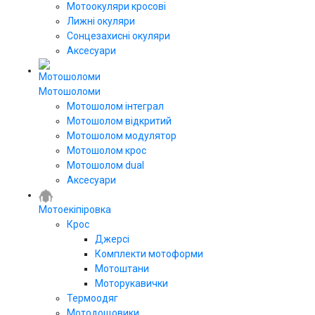
Мотоокуляри кросові
Лижні окуляри
Сонцезахисні окуляри
Аксесуари
Мотошоломи
Мотошолом інтеграл
Мотошолом відкритий
Мотошолом модулятор
Мотошолом крос
Мотошолом dual
Аксесуари
Мотоекіпіровка
Крос
Джерсі
Комплекти мотоформи
Мотоштани
Моторукавички
Термоодяг
Мотодощовики