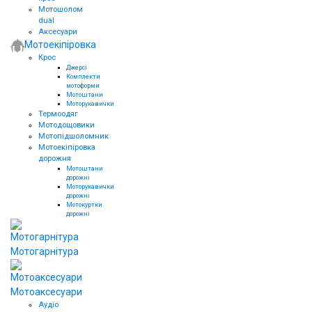
Мотошолом
dual
Аксесуари
Мотоекіпіровка
Крос
Джерсі
Комплекти
мотоформи
Мотоштани
Моторукавички
Термоодяг
Мотодощовики
Мотопідшоломник
Мотоекіпіровка
дорожня
Мотоштани
дорожні
Моторукавички
дорожні
Мотокуртки
дорожні
Мотогарнітура
Мотоаксесуари
Аудіо