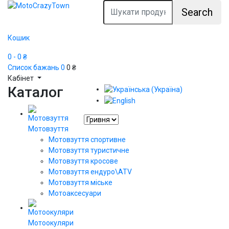
Search
Кошик
0
- 0 ₴
Список бажань
0
0 ₴
Кабінет
Каталог
Мотовзуття
Мотовзуття спортивне
Мотовзуття туристичне
Мотовзуття кросове
Мотовзуття ендуро\АТV
Мотовзуття міське
Мотоаксесуари
Мотоокуляри