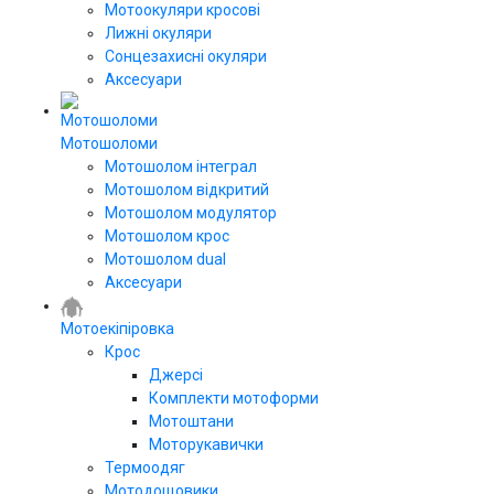
Мотоокуляри кросові
Лижні окуляри
Сонцезахисні окуляри
Аксесуари
Мотошоломи
Мотошолом інтеграл
Мотошолом відкритий
Мотошолом модулятор
Мотошолом крос
Мотошолом dual
Аксесуари
Мотоекіпіровка
Крос
Джерсі
Комплекти мотоформи
Мотоштани
Моторукавички
Термоодяг
Мотодощовики