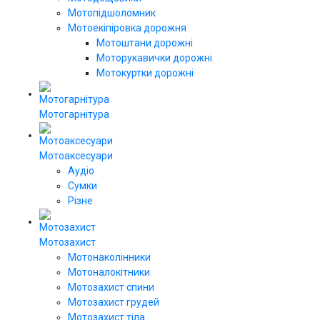
Мотопідшоломник
Мотоекіпіровка дорожня
Мотоштани дорожні
Моторукавички дорожні
Мотокуртки дорожні
Мотогарнітура
Мотоаксесуари
Аудіо
Сумки
Різне
Мотозахист
Мотонаколінники
Мотоналокітники
Мотозахист спини
Мотозахист грудей
Мотозахист тіла