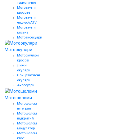
туристичне
Мотовзуття
кросове
Мотовзуття
ендуро\АТV
Мотовзуття
міське
Мотоаксесуари
Мотоокуляри
Мотоокуляри
кросові
Лижні
окуляри
Сонцезахисні
окуляри
Аксесуари
Мотошоломи
Мотошолом
інтеграл
Мотошолом
відкритий
Мотошолом
модулятор
Мотошолом
крос