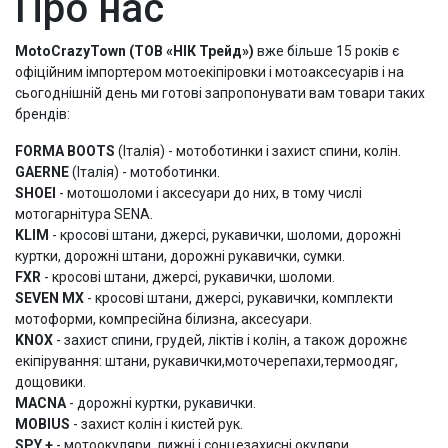
Про нас
MotoCrazyTown (ТОВ «НІК Трейд»)
вже більше 15 років є
офіційним імпортером мотоекіпіровки і мотоаксесуарів і на
сьогоднішній день ми готові запропонувати вам товари таких
брендів:
FORMA BOOTS
(Італія) - мотоботинки і захист спини, колін.
GAERNE
(Італія) - мотоботинки.
SHOEI
- мотошоломи і аксесуари до них, в тому числі
мотогарнітура SENA.
KLIM
- кросові штани, джерсі, рукавички, шоломи, дорожні
куртки, дорожні штани, дорожні рукавички, сумки.
FXR
- кросові штани, джерсі, рукавички, шоломи.
SEVEN MX
- кросові штани, джерсі, рукавички, комплекти
мотоформи, компресійна білизна, аксесуари.
KNOX
- захист спини, грудей, ліктів і колін, а також дорожнє
екіпірування: штани, рукавички,моточерепахи,термоодяг,
дощовики.
MACNA
- дорожні куртки, рукавички.
MOBIUS
- захист колін і кистей рук.
SPY +
- мотоокуляри, лижні і сонцезахисні окуляри.