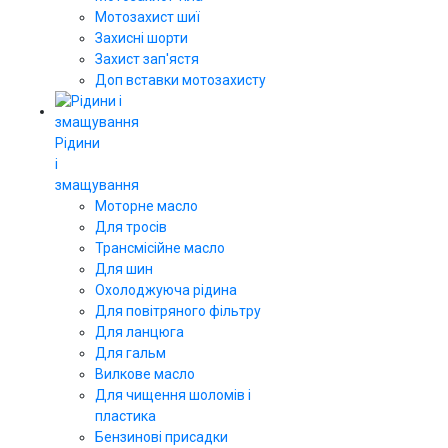
Мотозахист шиї
Захисні шорти
Захист зап'ястя
Доп вставки мотозахисту
Рідини
і
змащування
Моторне масло
Для тросів
Трансмісійне масло
Для шин
Охолоджуюча рідина
Для повітряного фільтру
Для ланцюга
Для гальм
Вилкове масло
Для чищення шоломів і
пластика
Бензинові присадки