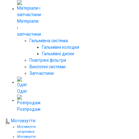
Матеріали
і
запчастини
Гальмівна система
Гальмівні колодки
Гальмівні диски
Повітряні фільтри
Вихлопні системи
Запчастини
Одяг
Розпродаж
Мотовзуття
Мотовзуття
спортивне
Мотовзуття