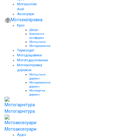
Мотошолом
dual
Аксесуари
Мотоекіпіровка
Крос
Джерсі
Комплекти
мотоформи
Мотоштани
Моторукавички
Термоодяг
Мотодощовики
Мотопідшоломник
Мотоекіпіровка
дорожня
Мотоштани
дорожні
Моторукавички
дорожні
Мотокуртки
дорожні
Мотогарнітура
Мотоаксесуари
Аудіо