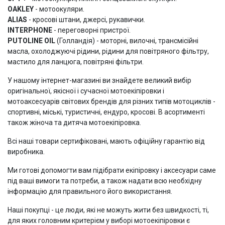
OAKLEY
- мотоокуляри.
ALIAS
- кросові штани, джерсі, рукавички.
INTERPHONE
- переговорні пристрої.
PUTOLINE OIL
(Голландія) - моторні, вилочні, трансмісійні
масла, охолоджуючі рідини, рідини для повітряного фільтру,
мастило для ланцюга, повітряні фільтри.
У нашому інтернет-магазині ви знайдете великий вибір
оригінальної, якісної і сучасної мотоекіпіровки і
мотоаксесуарів світових брендів для різних типів мотоциклів -
спортивні, міські, туристичні, ендуро, кросові. В асортименті
також жіноча та дитяча мотоекіпіровка.
Всі наші товари сертифіковані, мають офіційну гарантію від
виробника.
Ми готові допомогти вам підібрати екіпіровку і аксесуари саме
під ваші вимоги та потреби, а також надати всю необхідну
інформацію для правильного його використання.
Наші покупці - це люди, які не можуть жити без швидкості, ті,
для яких головним критерієм у виборі мотоекіпіровки є