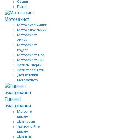
Сумки
Різне
Мотозахист
Мотонаколінники
Мотоналокітники
Мотозахист
спини
Мотозахист
грудей
Мотозахист тіла
Мотозахист шиї
Захисні шорти
Захист зап'ястя
Доп вставки
мотозахисту
Рідини і
змащування
Моторне
масло
Для тросів
Трансмісійне
масло
Для шин