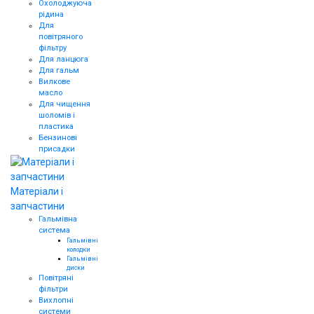
Охолоджуюча
рідина
Для
повітряного
фільтру
Для ланцюга
Для гальм
Вилкове
масло
Для чищення
шоломів і
пластика
Бензинові
присадки
Матеріали і
запчастини
Гальмівна
система
Гальмівні
колодки
Гальмівні
диски
Повітряні
фільтри
Вихлопні
системи