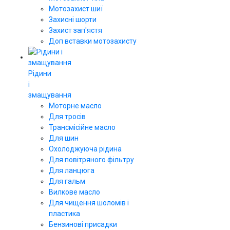
Мотозахист шиї
Захисні шорти
Захист зап'ястя
Доп вставки мотозахисту
Рідини
і
змащування
Моторне масло
Для тросів
Трансмісійне масло
Для шин
Охолоджуюча рідина
Для повітряного фільтру
Для ланцюга
Для гальм
Вилкове масло
Для чищення шоломів і
пластика
Бензинові присадки