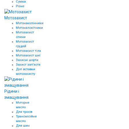
Сумки
Різне
Мотозахист
Мотонаколінники
Мотоналокітники
Мотозахист
спини
Мотозахист
грудей
Мотозахист тіла
Мотозахист шиї
Захисні шорти
Захист зап'ястя
Доп вставки
мотозахисту
Рідини і
змащування
Моторне
масло
Для тросів
Трансмісійне
масло
Для шин