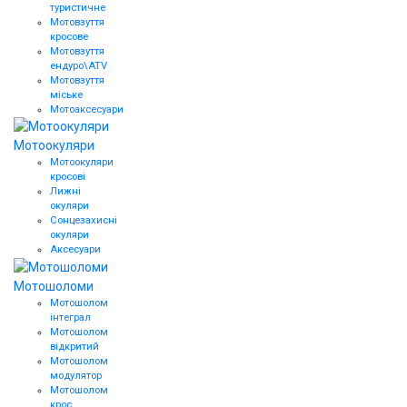
туристичне
Мотовзуття
кросове
Мотовзуття
ендуро\АТV
Мотовзуття
міське
Мотоаксесуари
Мотоокуляри
Мотоокуляри
кросові
Лижні
окуляри
Сонцезахисні
окуляри
Аксесуари
Мотошоломи
Мотошолом
інтеграл
Мотошолом
відкритий
Мотошолом
модулятор
Мотошолом
крос