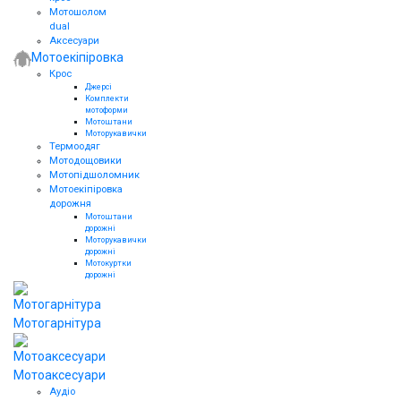
Мотошолом
dual
Аксесуари
Мотоекіпіровка
Крос
Джерсі
Комплекти
мотоформи
Мотоштани
Моторукавички
Термоодяг
Мотодощовики
Мотопідшоломник
Мотоекіпіровка
дорожня
Мотоштани
дорожні
Моторукавички
дорожні
Мотокуртки
дорожні
Мотогарнітура
Мотоаксесуари
Аудіо