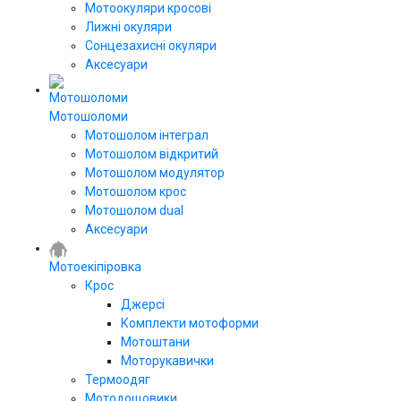
Мотоокуляри кросові
Лижні окуляри
Сонцезахисні окуляри
Аксесуари
Мотошоломи
Мотошолом інтеграл
Мотошолом відкритий
Мотошолом модулятор
Мотошолом крос
Мотошолом dual
Аксесуари
Мотоекіпіровка
Крос
Джерсі
Комплекти мотоформи
Мотоштани
Моторукавички
Термоодяг
Мотодощовики