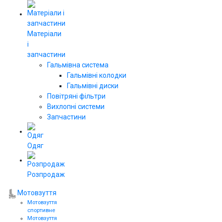
Матеріали
і
запчастини
Гальмівна система
Гальмівні колодки
Гальмівні диски
Повітряні фільтри
Вихлопні системи
Запчастини
Одяг
Розпродаж
Мотовзуття
Мотовзуття
спортивне
Мотовзуття