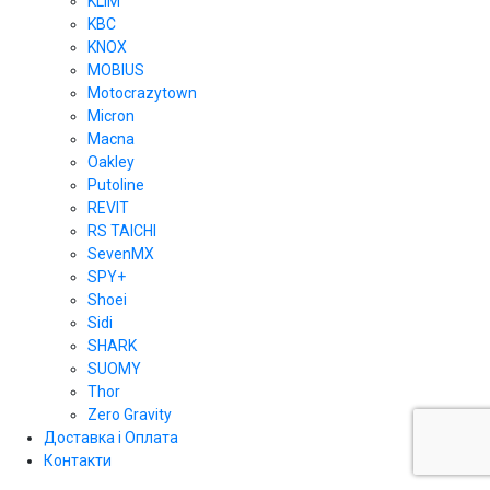
KLIM
KBC
KNOX
MOBIUS
Motocrazytown
Micron
Macna
Oakley
Putoline
REVIT
RS TAICHI
SevenMX
SPY+
Shoei
Sidi
SHARK
SUOMY
Thor
Zero Gravity
Доставка і Оплата
Контакти