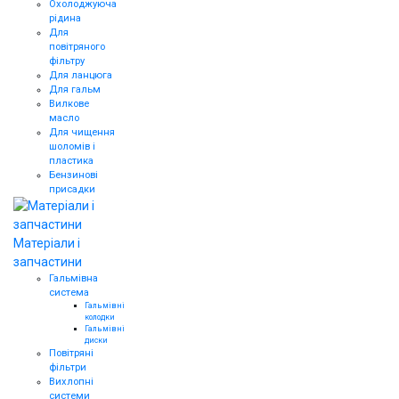
Охолоджуюча
рідина
Для
повітряного
фільтру
Для ланцюга
Для гальм
Вилкове
масло
Для чищення
шоломів і
пластика
Бензинові
присадки
Матеріали і
запчастини
Гальмівна
система
Гальмівні
колодки
Гальмівні
диски
Повітряні
фільтри
Вихлопні
системи