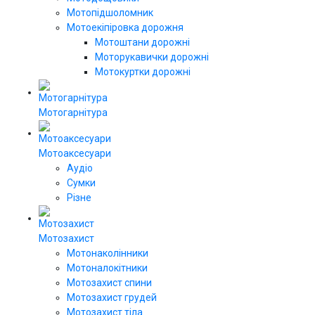
Мотопідшоломник
Мотоекіпіровка дорожня
Мотоштани дорожні
Моторукавички дорожні
Мотокуртки дорожні
Мотогарнітура
Мотоаксесуари
Аудіо
Сумки
Різне
Мотозахист
Мотонаколінники
Мотоналокітники
Мотозахист спини
Мотозахист грудей
Мотозахист тіла