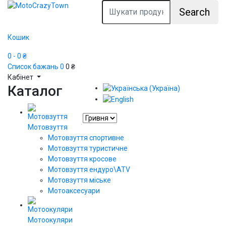
Search
Кошик
0
- 0 ₴
Список бажань
0
0 ₴
Кабінет
Каталог
Мотовзуття
Мотовзуття спортивне
Мотовзуття туристичне
Мотовзуття кросове
Мотовзуття ендуро\АТV
Мотовзуття міське
Мотоаксесуари
Мотоокуляри