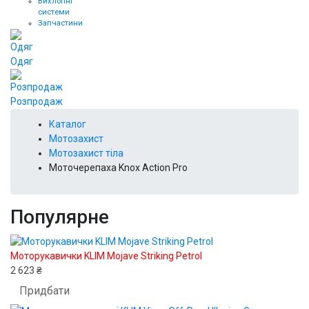
Вихлопні
системи
Запчастини
Одяг
Розпродаж
Каталог
Мотозахист
Мотозахист тіла
Моточерепаха Knox Action Pro
Популярне
Моторукавички KLIM Mojave Striking Petrol
2 623 ₴
Придбати