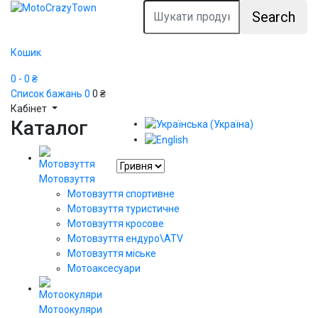
Search
Кошик
0
- 0 ₴
Список бажань
0
0 ₴
Кабінет
Каталог
Мотовзуття
Мотовзуття спортивне
Мотовзуття туристичне
Мотовзуття кросове
Мотовзуття ендуро\АТV
Мотовзуття міське
Мотоаксесуари
Мотоокуляри