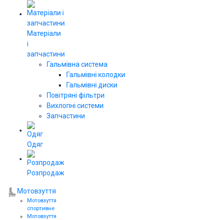
Матеріали
і
запчастини
Гальмівна система
Гальмівні колодки
Гальмівні диски
Повітряні фільтри
Вихлопні системи
Запчастини
Одяг
Розпродаж
Мотовзуття
Мотовзуття
спортивне
Мотовзуття