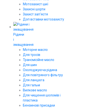
Мотозахист шиї
Захисні шорти
Захист зап'ястя
Доп вставки мотозахисту
Рідини
і
змащування
Моторне масло
Для тросів
Трансмісійне масло
Для шин
Охолоджуюча рідина
Для повітряного фільтру
Для ланцюга
Для гальм
Вилкове масло
Для чищення шоломів і
пластика
Бензинові присадки