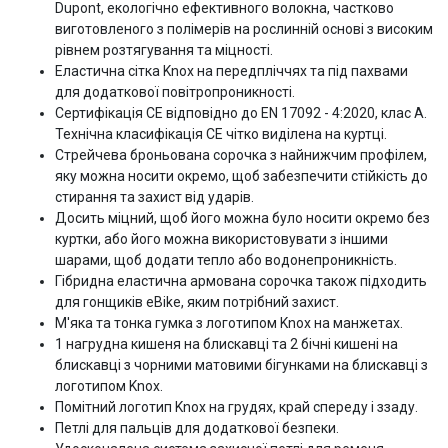
Dupont, екологічно ефективного волокна, частково
виготовленого з полімерів на рослинній основі з високим
рівнем розтягування та міцності.
Еластична сітка Knox на передпліччях та під пахвами
для додаткової повітропроникності.
Сертифікація CE відповідно до EN 17092 - 4:2020, клас A.
Технічна класифікація CE чітко виділена на куртці.
Стрейчева броньована сорочка з найнижчим профілем,
яку можна носити окремо, щоб забезпечити стійкість до
стирання та захист від ударів.
Досить міцний, щоб його можна було носити окремо без
куртки, або його можна використовувати з іншими
шарами, щоб додати тепло або водонепроникність.
Гібридна еластична армована сорочка також підходить
для гонщиків eBike, яким потрібний захист.
М'яка та тонка гумка з логотипом Knox на манжетах.
1 нагрудна кишеня на блискавці та 2 бічні кишені на
блискавці з чорними матовими бігунками на блискавці з
логотипом Knox.
Помітний логотип Knox на грудях, край спереду і ззаду.
Петлі для пальців для додаткової безпеки.