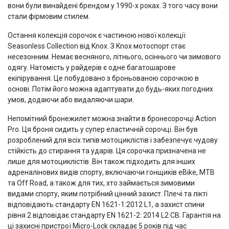
вони були винайдені брендом у 1990-х роках. З того часу вони
стали фірмовим стилем.
Остання колекція сорочок є частиною нової колекції
Seasonless Collection від Knox. З Knox мотоспорт стає
несезонним. Немає весняного, літнього, осіннього чи зимового
одягу. Натомість у райдерів є одне багатошарове
екіпірування. Це побудовано з броньованою сорочкою в
основі. Потім його можна адаптувати до будь-яких погодних
умов, додаючи або видаляючи шари.
Непомітний бронежилет можна знайти в бронесорочці Action
Pro. Ця броня сидить у супер еластичній сорочці. Він був
розроблений для всіх типів мотоциклістів і забезпечує чудову
стійкість до стирання та ударів. Ця сорочка призначена не
лише для мотоциклістів. Він також підходить для інших
адреналінових видів спорту, включаючи гонщиків eBike, MTB
та Off Road, а також для тих, хто займається зимовими
видами спорту, яким потрібний цінний захист. Плечі та лікті
відповідають стандарту EN 1621-1:2012 L1, а захист спини
рівня 2 відповідає стандарту EN 1621-2: 2014 L2 CB. Гарантія на
ці захисні пристрої Micro-Lock складає 5 років під час