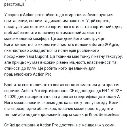
реєстрації.
У сорочці Action pro стійкість до стирання забезпечується
приталеним, легким та дихаючим пакетом. У цій сорочці
поєднуються естетика спортивного стилю та спортивний одяг,
щоб забезпечити власнику оптимальний захист та
максимальний комфорт. Це завдяки його конструкції.
Виготовляється з екологічно чистого волокна Sorona® Agile,
яке частково складається із полімерів рослинного
походження від Dupont. Ця тканина має тонку пікетну текстуру,
але при цьому має високий рівень міцності, еластичності та
стійкості до плям. Це робить його ідеальним для
працелюбного Action Pro.
Броня на спині, плечах та ліктях легко знімається для прання
сорочки. Action Pro сертифіковано CE відповідно до EN 17092 –
4:2020 для використання на дорогах із сертифікацією класу A.
Його можна носити окремо для катання у теплу погоду. Коли
стає прохолодно або мокро, власник може просто додати
теплий або водонепроникний шар із колекції Knox Seasonless.
Стійкі до стирання Action Pro доступні не менше ніж у семи