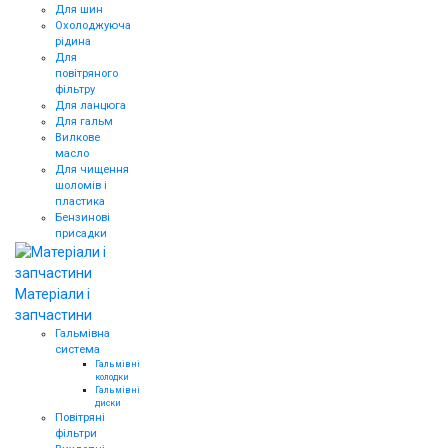
Для шин
Охолоджуюча
рідина
Для
повітряного
фільтру
Для ланцюга
Для гальм
Вилкове
масло
Для чищення
шоломів і
пластика
Бензинові
присадки
Матеріали і
запчастини
Гальмівна
система
Гальмівні
колодки
Гальмівні
диски
Повітряні
фільтри