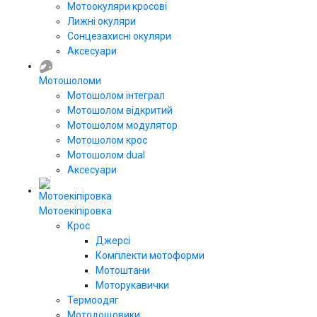
Мотоокуляри кросові
Лижні окуляри
Сонцезахисні окуляри
Аксесуари
Мотошоломи
Мотошолом інтеграл
Мотошолом відкритий
Мотошолом модулятор
Мотошолом крос
Мотошолом dual
Аксесуари
Мотоекіпіровка
Крос
Джерсі
Комплекти мотоформи
Мотоштани
Моторукавички
Термоодяг
Мотодощовики