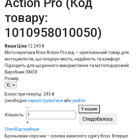
Action Pro
(Код
товару:
1010958010050
)
Ваша Ціна
12 243 ₴
Моточерепаха Knox Action Pro від — оригінальний товар для
мотоциклістів, що поєднує якість, надійність та комфорт.
Підходить для щоденного використання та мотоподорожей.
Виробник:
KNOX
Розмір
Бонус при покупці:
245 ₴
(необхідно
зареєструватися
або
увійти
−
У кошик
Кількість:
Сподобалось
+
Опис
Відгуки
Інше
Броньовані сорочки – основа захисного одягу Knox. Вперше