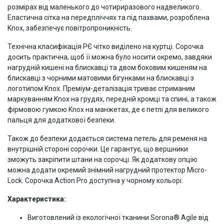
розмірах від маленького до чотириразового надвеликого.
Еластична сітка на передпліччях та під пахвами, розроблена
Knox, забезпечує повітропроникність.
Технічна класифікація РЄ чітко виділено на куртці. Сорочка
досить практична, щоб її можна було носити окремо, завдяки
нагрудній кишені на блискавці та двом боковим кишеням на
блискавці з чорними матовими бігунками на блискавці з
логотипом Knox. Преміум-деталізація триває стриманим
маркуванням Knox на грудях, передній кромці та спині, а також
фірмовою гумкою Knox на манжетах, де є петлі для великого
пальця для додаткової безпеки.
Також до безпеки додається система петель для ременя на
внутрішній стороні сорочки. Це гарантує, що вершники
зможуть закріпити штани на сорочці. Як додаткову опцію
можна додати окремий знімний нагрудний протектор Micro-
Lock. Сорочка Action Pro доступна у чорному кольорі.
Характеристика:
Виготовлений із екологічної тканини Sorona® Agile від