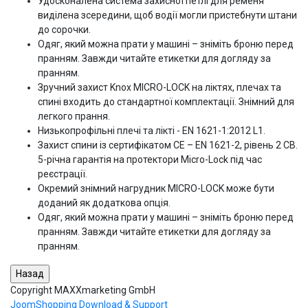
Удосконалена система захисної петлі для ременя
виділена зсередини, щоб водії могли пристебнути штани
до сорочки.
Одяг, який можна прати у машині – зніміть броню перед
пранням. Завжди читайте етикетки для догляду за
пранням.
Зручний захист Knox MICRO-LOCK на ліктях, плечах та
спині входить до стандартної комплектації. Знімний для
легкого прання.
Низькопрофільні плечі та лікті - EN 1621-1:2012 L1.
Захист спини із сертифікатом CE – EN 1621-2, рівень 2 CB.
5-річна гарантія на протектори Micro-Lock під час
реєстрації.
Окремий знімний нагрудник MICRO-LOCK може бути
доданий як додаткова опція.
Одяг, який можна прати у машині – зніміть броню перед
пранням. Завжди читайте етикетки для догляду за
пранням.
Copyright MAXXmarketing GmbH
JoomShopping Download & Support