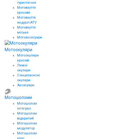
туристичне
Мотовзуття
кросове
Мотовзуття
ендуро\АТV
Мотовзуття
міське
Мотоаксесуари
Мотоокуляри
Мотоокуляри
кросові
Лижні
окуляри
Сонцезахисні
окуляри
Аксесуари
Мотошоломи
Мотошолом
інтеграл
Мотошолом
відкритий
Мотошолом
модулятор
Мотошолом
крос