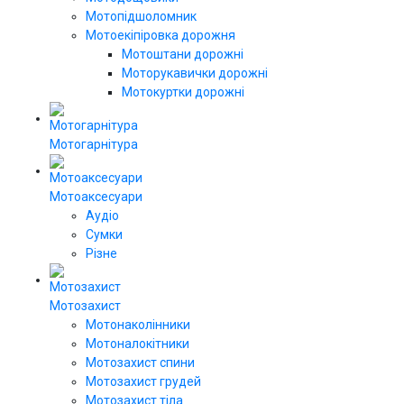
Мотопідшоломник
Мотоекіпіровка дорожня
Мотоштани дорожні
Моторукавички дорожні
Мотокуртки дорожні
Мотогарнітура
Мотоаксесуари
Аудіо
Сумки
Різне
Мотозахист
Мотонаколінники
Мотоналокітники
Мотозахист спини
Мотозахист грудей
Мотозахист тіла