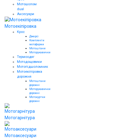
Мотошолом
dual
Аксесуари
Мотоекіпіровка
Крос
Джерсі
Комплекти
мотоформи
Мотоштани
Моторукавички
Термоодяг
Мотодощовики
Мотопідшоломник
Мотоекіпіровка
дорожня
Мотоштани
дорожні
Моторукавички
дорожні
Мотокуртки
дорожні
Мотогарнітура
Мотоаксесуари