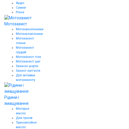
Аудіо
Сумки
Різне
Мотозахист
Мотонаколінники
Мотоналокітники
Мотозахист
спини
Мотозахист
грудей
Мотозахист тіла
Мотозахист шиї
Захисні шорти
Захист зап'ястя
Доп вставки
мотозахисту
Рідини і
змащування
Моторне
масло
Для тросів
Трансмісійне
масло