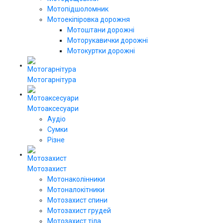
Мотопідшоломник
Мотоекіпіровка дорожня
Мотоштани дорожні
Моторукавички дорожні
Мотокуртки дорожні
Мотогарнітура
Мотоаксесуари
Аудіо
Сумки
Різне
Мотозахист
Мотонаколінники
Мотоналокітники
Мотозахист спини
Мотозахист грудей
Мотозахист тіла