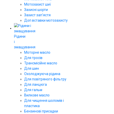
Мотозахист шиї
Захисні шорти
Захист зап'ястя
Доп вставки мотозахисту
Рідини
і
змащування
Моторне масло
Для тросів
Трансмісійне масло
Для шин
Охолоджуюча рідина
Для повітряного фільтру
Для ланцюга
Для гальм
Вилкове масло
Для чищення шоломів і
пластика
Бензинові присадки