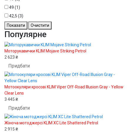
49
(1)
42,5
(3)
Показати
Очистити
Популярне
Моторукавички KLIM Mojave Striking Petrol
2 623 ₴
Придбати
Мотоокуляри кросові KLIM Viper Off-Road Illusion Gray - Yellow
Clear Lens
3 445 ₴
Придбати
Жіноча мотоджерсі KLIM XC Lite Shattered Petrol
2 915 ₴