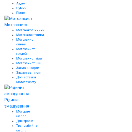
Аудіо
Сумки
Різне
Мотозахист
Мотонаколінники
Мотоналокітники
Мотозахист
спини
Мотозахист
грудей
Мотозахист тіла
Мотозахист шиї
Захисні шорти
Захист зап'ястя
Доп вставки
мотозахисту
Рідини і
змащування
Моторне
масло
Для тросів
Трансмісійне
масло