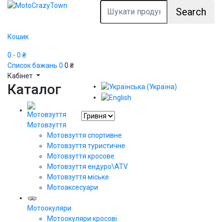
Search
Кошик
0
- 0 ₴
Список бажань
0
0 ₴
Кабінет
Каталог
Мотовзуття
Мотовзуття спортивне
Мотовзуття туристичне
Мотовзуття кросове
Мотовзуття ендуро\АТV
Мотовзуття міське
Мотоаксесуари
Мотоокуляри
Мотоокуляри кросові