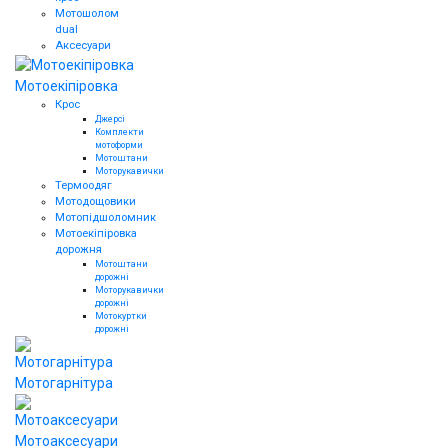
Мотошолом
dual
Аксесуари
Мотоекіпіровка
Крос
Джерсі
Комплекти
мотоформи
Мотоштани
Моторукавички
Термоодяг
Мотодощовики
Мотопідшоломник
Мотоекіпіровка
дорожня
Мотоштани
дорожні
Моторукавички
дорожні
Мотокуртки
дорожні
Мотогарнітура
Мотоаксесуари