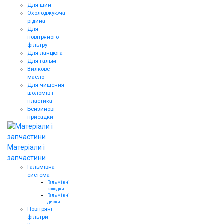
Для шин
Охолоджуюча
рідина
Для
повітряного
фільтру
Для ланцюга
Для гальм
Вилкове
масло
Для чищення
шоломів і
пластика
Бензинові
присадки
Матеріали і
запчастини
Гальмівна
система
Гальмівні
колодки
Гальмівні
диски
Повітряні
фільтри