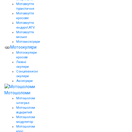
Мотовзуття
туристичне
Мотовзуття
кросове
Мотовзуття
ендуро\АТV
Мотовзуття
міське
Мотоаксесуари
Мотоокуляри
Мотоокуляри
кросові
Лижні
окуляри
Сонцезахисні
окуляри
Аксесуари
Мотошоломи
Мотошолом
інтеграл
Мотошолом
відкритий
Мотошолом
модулятор
Мотошолом
крос