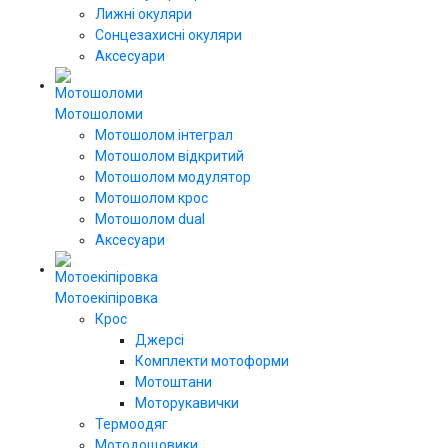
Лижні окуляри
Сонцезахисні окуляри
Аксесуари
Мотошоломи
Мотошолом інтеграл
Мотошолом відкритий
Мотошолом модулятор
Мотошолом крос
Мотошолом dual
Аксесуари
Мотоекіпіровка
Крос
Джерсі
Комплекти мотоформи
Мотоштани
Моторукавички
Термоодяг
Мотодощовики